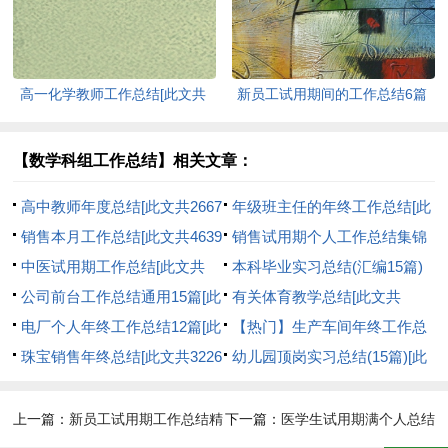
高一化学教师工作总结[此文共
新员工试用期间的工作总结6篇
19486字]
[此文共10219字]
【数学科组工作总结】相关文章：
高中教师年度总结[此文共2667
年级班主任的年终工作总结[此
字]
销售本月工作总结[此文共4639
文共21560字]
销售试用期个人工作总结集锦
字]
中医试用期工作总结[此文共
15篇[此文共15388字]
本科毕业实习总结(汇编15篇)
3031字]
公司前台工作总结通用15篇[此
[此文共19452字]
有关体育教学总结[此文共
文共16250字]
电厂个人年终工作总结12篇[此
18943字]
【热门】生产车间年终工作总
文共16363字]
珠宝销售年终总结[此文共3226
结[此文共21936字]
幼儿园顶岗实习总结(15篇)[此
字]
文共26264字]
上一篇：
新员工试用期工作总结精
下一篇：
医学生试用期满个人总结