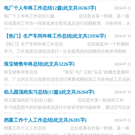
以给我们下一阶段的学习和工作生活做...
电厂个人年终工作总结12篇[此文共16363字]
2024-07-11
电厂个人年终工作总结12篇 总结是在某一时期、某一项
目或某些工作告一段落或者全部完成后进行回顾检查、分析评价，从
而得出教训和一些规律性认识的一种书...
【热门】生产车间年终工作总结[此文共21936字]
2024-07-11
【热门】生产车间年终工作总结 总结就是对一个时期的
学习、工作或其完成情况进行一次全面系统的回顾和分析的书面材
料，它可以有效锻炼我们的语言组织能力...
珠宝销售年终总结[此文共3226字]
2024-07-11
珠宝销售年终总结 “珠宝”与广义的“宝石”的概念是相同
的。广义的宝石泛指那些适宜进行琢磨或雕刻加工为首饰或工艺品的
原料。以下是小编为大家精心...
幼儿园顶岗实习总结(15篇)[此文共26264字]
2024-07-11
幼儿园顶岗实习总结(15篇) 总结是对某一阶段的工作、
学习或思想中的经验或情况进行分析研究的书面材料，通过它可以全
面地、系统地了解以往的学习和工作情...
档案工作个人工作总结[此文共26281字]
2024-07-11
档案工作个人工作总结 总结是事后对某一时期、某一项