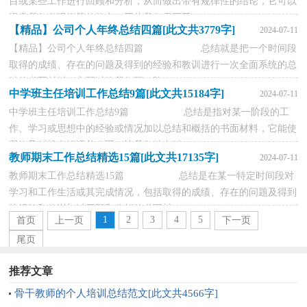
目或某些工作进行回顾和分析，从而做出带有规律性的结论，它可以
提升我们发现问题的能力，因此我们需要回...
【精品】公司个人年终总结四篇[此文共3779字]
2024-07-11
【精品】公司个人年终总结四篇 总结就是把一个时间段
取得的成绩、存在的问题及得到的经验和教训进行一次全面系统的总
结的书面材料，它可以给我们下一阶...
中学班主任培训工作总结9篇[此文共15184字]
2024-07-11
中学班主任培训工作总结9篇 总结是指对某一阶段的工
作、学习或思想中的经验或情况加以总结和概括的书面材料，它能使
我们及时找出错误并改正，让我们抽出时...
教师期末工作总结精选15篇[此文共17135字]
2024-07-11
教师期末工作总结精选15篇 总结是在某一特定时间段对
学习和工作生活或其完成情况，包括取得的成绩、存在的问题及得到
的经验和教训加以回顾和分析的书面材...
1
2
3
4
5
首页
上一页
下一页
尾页
推荐文章
骨干教师的个人培训总结范文[此文共4566字]