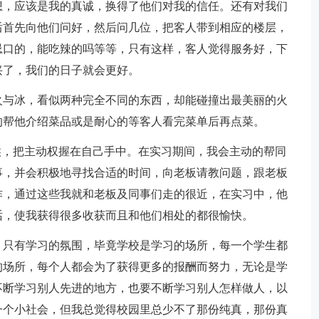
想，应该是我的真诚，换得了他们对我的信任。还有对我们
后首先向他们问好，然后问几位，把客人带到相应的楼层，
忌口的，能吃辣的吗等等，只有这样，客人觉得服务好，下
兴了，我们的日子就会更好。
火与冰，看似两种完全不同的东西，却能碰撞出最美丽的火
的帮他介绍菜品或是耐心的等客人看完菜单后再点菜。
候，把主动权握在自己手中。在实习期间，我会主动的帮同
事，并会积极地寻找合适的时间，向老板请教问题，跟老板
作，通过这些我就和老板及同事们走的很近，在实习中，他
话，使我获得很多收获而且和他们相处的都很愉快。
，只有学习的氛围，毕竟学校是学习的场所，每一个学生都
的场所，每个人都会为了获得更多的报酬而努力，无论是学
不断学习别人先进的地方，也要不断学习别人怎样做人，以
一个小社会，但我总觉得校园里总少不了那份纯真，那份真