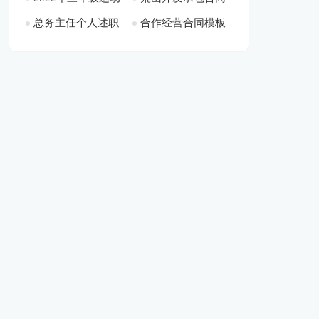
总务主任个人述职
合作经营合同模板
会满分作文[此文共
标准格式[此文共
共7255字]
报告6篇[此文共7798
集锦九篇[此文共
2826字]
2346字]
字]
8522字]