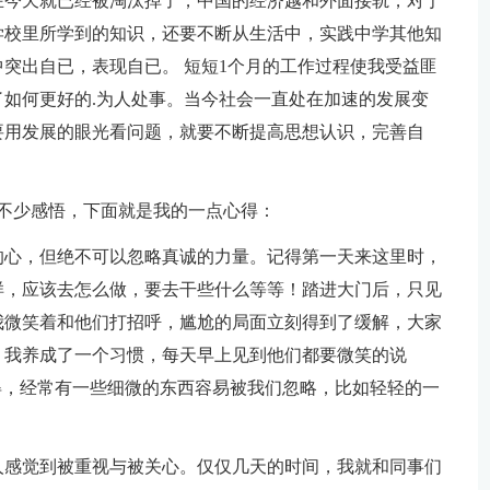
在今天就已经被淘汰掉了，中国的经济越和外面接轨，对于
学校里所学到的知识，还要不断从生活中，实践中学其他知
突出自已，表现自已。 短短1个月的工作过程使我受益匪
如何更好的.为人处事。当今社会一直处在加速的发展变
要用发展的眼光看问题，就要不断提高思想认识，完善自
不少感悟，下面就是我的一点心得：
的心，但绝不可以忽略真诚的力量。记得第一天来这里时，
样，应该去怎么做，要去干些什么等等！踏进大门后，只见
我微笑着和他们打招呼，尴尬的局面立刻得到了缓解，大家
，我养成了一个习惯，每天早上见到他们都要微笑的说
得，经常有一些细微的东西容易被我们忽略，比如轻轻的一
人感觉到被重视与被关心。仅仅几天的时间，我就和同事们