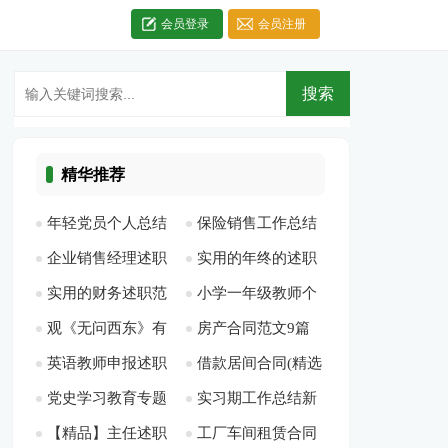
会员登录
会员注册
精华推荐
年轻党员个人总结
保险销售工作总结
企业销售经理述职
实用的年终的述职
[此文共1322字]
最新[此文共5704字]
实用的财务述职范
小学一年级教师个
报告6篇[此文共
报告范文10篇[此文
观《无问西东》有
房产合同范文9篇
文锦集6篇[此文共
人工作计划[此文共
10594字]
共11441字]
英语教师申报述职
借款居间合同(精选
感[此文共1369字]
[此文共7320字]
7034字]
4547字]
党史学习教育专题
实习期工作总结新
报告[此文共760字]
15篇)[此文共19792
【精品】主任述职
工厂车间租赁合同
组织生活会发言材料
版多篇[此文共4978
字]