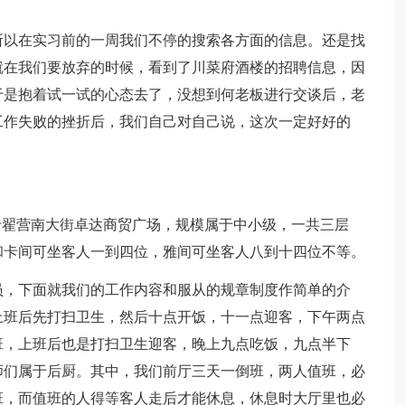
所以在实习前的一周我们不停的搜索各方面的信息。还是找
就在我们要放弃的时候，看到了川菜府酒楼的招聘信息，因
于是抱着试一试的心态去了，没想到何老板进行交谈后，老
工作失败的挫折后，我们自己对自己说，这次一定好好的
于翟营南大街卓达商贸广场，规模属于中小级，一共三层
和卡间可坐客人一到四位，雅间可坐客人八到十四位不等。
员，下面就我们的工作内容和服从的规章制度作简单的介
上班后先打扫卫生，然后十点开饭，十一点迎客，下午两点
班，上班后也是打扫卫生迎客，晚上九点吃饭，九点半下
师们属于后厨。其中，我们前厅三天一倒班，两人值班，必
班，而值班的人得等客人走后才能休息，休息时大厅里也必