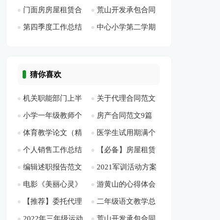
门面房房屋租赁合
荒山开发承包合同
汇编10篇[此文共
[此文共1828字]
（感悟和收获、存在
字]
第四季度工作总结
中心小学第二学期
同【热门】[此文共
标准格式[此文共
16868字]
的差距和不足）[此
集锦15篇[此文共
工作总结[此文共
16062字]
2346字]
文共1543字]
19697字]
4120字]
猜你喜欢
机关职能部门上半
关于代理合同范文
小学一年级教师个
房产合同范文9篇
年健康城市创建工作
合集8篇[此文共9233
体育教学论文（精
医学生试用期满个
人工作计划[此文共
[此文共7320字]
总结[此文共2087字]
字]
个人销售工作总结
【必备】房屋租赁
选24篇）[此文共
人总结[此文共3227
4547字]
编辑述职报告范文
2021军训活动方案
(15篇)[此文共16403
合同范文锦集七篇
47118字]
字]
电影《美丽心灵》
游黄山的心得体会
[此文共3719字]
[此文共1618字]
字]
[此文共7886字]
【推荐】委托代理
二年级语文教学总
观后感(精选多篇)[此
[此文共4223字]
2022年三年级运动
荒山开发承包合同
合同汇总10篇[此文
结[此文共19485字]
文共9390字]