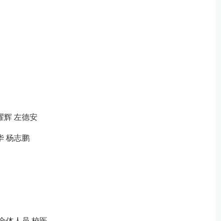
耀辉 左德安
华 杨志鹏
全体人员 校医