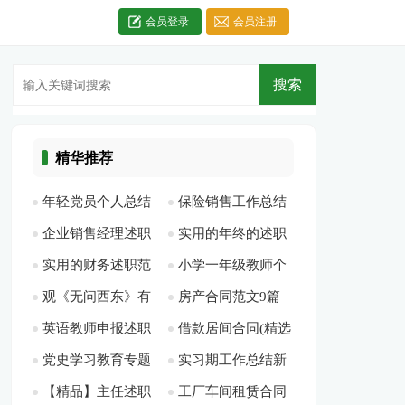
会员登录
会员注册
精华推荐
年轻党员个人总结
保险销售工作总结
企业销售经理述职
实用的年终的述职
[此文共1322字]
最新[此文共5704字]
实用的财务述职范
小学一年级教师个
报告6篇[此文共
报告范文10篇[此文
观《无问西东》有
房产合同范文9篇
文锦集6篇[此文共
人工作计划[此文共
10594字]
共11441字]
英语教师申报述职
借款居间合同(精选
感[此文共1369字]
[此文共7320字]
7034字]
4547字]
党史学习教育专题
实习期工作总结新
报告[此文共760字]
15篇)[此文共19792
【精品】主任述职
工厂车间租赁合同
组织生活会发言材料
版多篇[此文共4978
字]