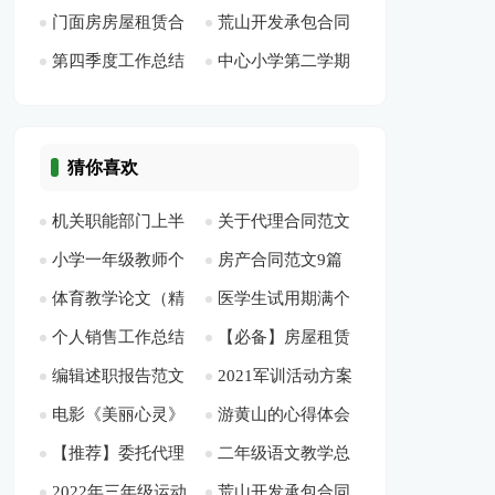
门面房房屋租赁合
荒山开发承包合同
汇编10篇[此文共
[此文共1828字]
（感悟和收获、存在
字]
第四季度工作总结
中心小学第二学期
同【热门】[此文共
标准格式[此文共
16868字]
的差距和不足）[此
集锦15篇[此文共
工作总结[此文共
16062字]
2346字]
文共1543字]
19697字]
4120字]
猜你喜欢
机关职能部门上半
关于代理合同范文
小学一年级教师个
房产合同范文9篇
年健康城市创建工作
合集8篇[此文共9233
体育教学论文（精
医学生试用期满个
人工作计划[此文共
[此文共7320字]
总结[此文共2087字]
字]
个人销售工作总结
【必备】房屋租赁
选24篇）[此文共
人总结[此文共3227
4547字]
编辑述职报告范文
2021军训活动方案
(15篇)[此文共16403
合同范文锦集七篇
47118字]
字]
电影《美丽心灵》
游黄山的心得体会
[此文共3719字]
[此文共1618字]
字]
[此文共7886字]
【推荐】委托代理
二年级语文教学总
观后感(精选多篇)[此
[此文共4223字]
2022年三年级运动
荒山开发承包合同
合同汇总10篇[此文
结[此文共19485字]
文共9390字]