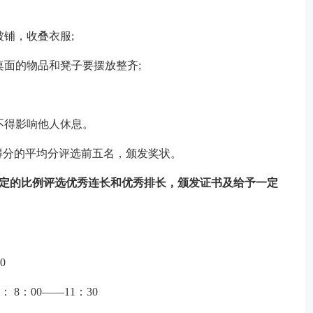
被铺，收叠衣服;
桌面的物品和凳子要摆放整齐;
不得影响他人休息。
得分的平均分评选前五名，颁发奖状。
一定的比例评选优秀连长和优秀排长，颁发证书及给予一定
0
 8：00——11：30