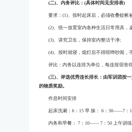
(二)、内务评比：(具体时间见安排表)
要求：(1)、按时起床后，必须收叠蚊帐
(2)、统一放置室内各种生活日常用具，
(3)、讲究卫生，保持室内整洁干净;
(4)、按时就寝，熄灯后不得喧哗吵闹，
评比：内务以连排为单位，每连按宿舍
(三)、评选优秀连长排长：由军训团按
的物质奖励。
作息时间安排
起床洗涮：6：15 早 操： 6：30——7：1
内务和早餐： 7：10—— 7：50 上午训练：