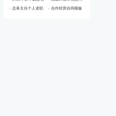
总务主任个人述职
合作经营合同模板
会满分作文[此文共
标准格式[此文共
共7255字]
报告6篇[此文共7798
集锦九篇[此文共
2826字]
2346字]
字]
8522字]