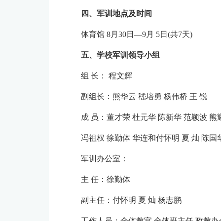
四、军训地点及时间
体育馆 8月30日—9月 5日(共7天)
五、学校军训领导小组
组 长： 程文辉
副组长：熊华云 嵇培勇 杨伟桥 王 锐
成 员：董才荣 杜元华 陈新华 范颖波 熊
冯祖权 徐勤体 华连和付怀明 夏 灿 陈国
军训办公室：
主 任：徐勤体
副主任：付怀明 夏 灿 杨志鹏
工作人员：全体教官 全体班主任 政教办